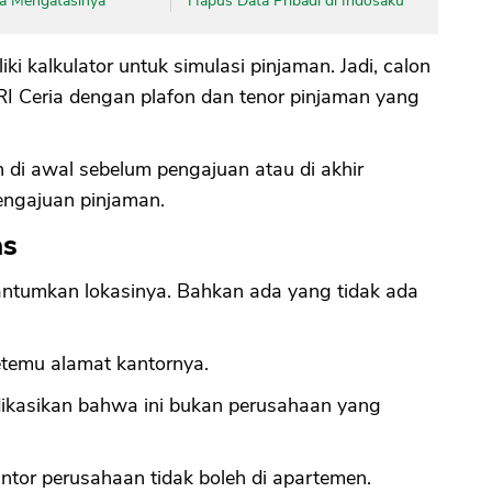
ara Mengatasinya
Hapus Data Pribadi di Indosaku
CANCEL
OK
i kalkulator untuk simulasi pinjaman. Jadi, calon
BRI Ceria dengan plafon dan tenor pinjaman yang
n di awal sebelum pengajuan atau di akhir
engajuan pinjaman.
as
cantumkan lokasinya. Bahkan ada yang tidak ada
etemu alamat kantornya.
dikasikan bahwa ini bukan perusahaan yang
or perusahaan tidak boleh di apartemen.