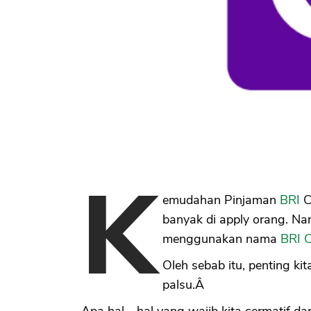
K
emudahan Pinjaman
BRI
C
banyak di apply orang. Na
menggunakan nama
BRI C
Oleh sebab itu, penting kita
palsu.Â
Apa hal - hal yang wajib kita cermatif d