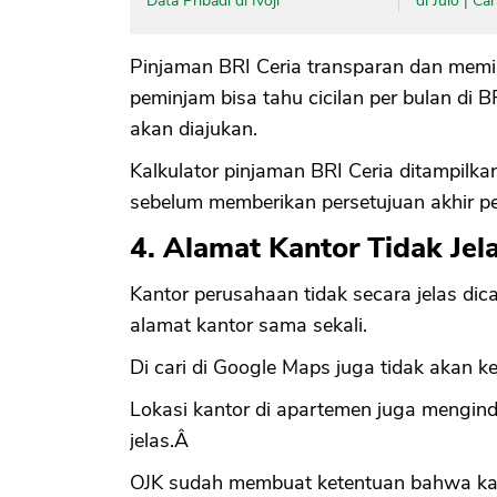
Data Pribadi di Ivoji
di Julo | C
Pinjaman BRI Ceria transparan dan memilik
peminjam bisa tahu cicilan per bulan di 
akan diajukan.
Kalkulator pinjaman BRI Ceria ditampilka
sebelum memberikan persetujuan akhir p
4. Alamat Kantor Tidak Jel
Kantor perusahaan tidak secara jelas di
alamat kantor sama sekali.
Di cari di Google Maps juga tidak akan k
Lokasi kantor di apartemen juga mengin
jelas.Â
OJK sudah membuat ketentuan bahwa kant