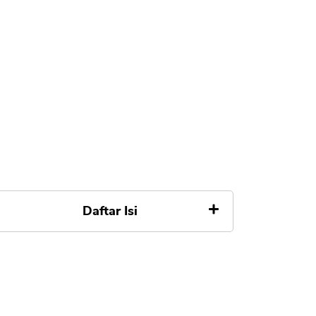
Daftar Isi
1. Proses Pemberian Pinjaman
Sangat Mudah
2. Minta Akses ke Seluruh Data