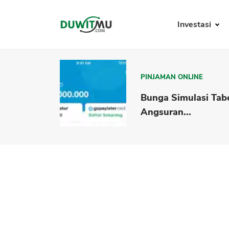
Investasi
PINJAMAN ONLINE
Bunga Simulasi Tab
Angsuran...