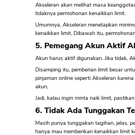
Akseleran akan melihat masa keanggotaan
tidaknya permohonan kenaikkan limit.
Umumnya, Akseleran menetapkan minimu
kenaikkan limit. Dibawah itu, permohonan 
5. Pemegang Akun Aktif A
Akun harus aktif digunakan. Jika tidak, A
Disamping itu, pemberian limit besar untuk
pinjaman online seperti Akseleran kare
akun,
Jadi, kalau ingin minta naik limit, pastika
6. Tidak Ada Tunggakan Te
Masih punya tunggakan tagihan, jelas, pe
hanya mau memberikan kenaikkan limit 