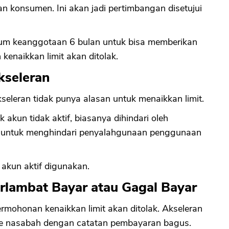
 konsumen. Ini akan jadi pertimbangan disetujui
CANCEL
OK
m keanggotaan 6 bulan untuk bisa memberikan
kenaikkan limit akan ditolak.
kseleran
kseleran tidak punya alasan untuk menaikkan limit.
 akun tidak aktif, biasanya dihindari oleh
na untuk menghindari penyalahgunaan penggunaan
n akun aktif digunakan.
rlambat Bayar atau Gagal Bayar
rmohonan kenaikkan limit akan ditolak. Akseleran
ke nasabah dengan catatan pembayaran bagus.