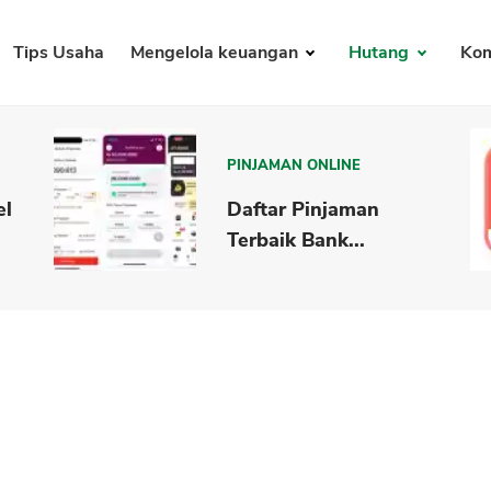
Tips Usaha
Mengelola keuangan
Hutang
Kom
PINJAMAN ONLINE
el
Daftar Pinjaman
Terbaik Bank...