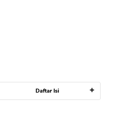
Daftar Isi
Alasan Ingin Menghapus Akun
dan Data SPaylater
Syarat Menghapus Akun