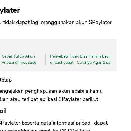
later
CANCEL
OK
tidak dapat lagi menggunakan akun SPaylater
 Cepat Tutup Akun
Penyebab Tidak Bisa Pinjam Lagi
Pribadi di Indosaku
di Cashcepat | Caranya Agar Bisa
tetap
 mengajukan penghapusan akun apabila kamu
n atau terlibat aplikasi SPaylater berikut.
ail
ylater beserta data informasi pribadi, dapat
a mengirimkan email ke CS SPaylater.