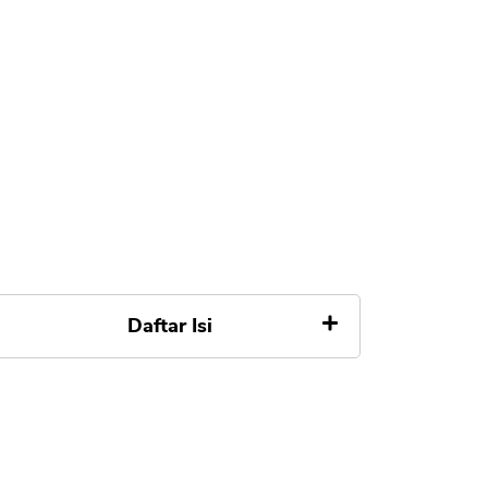
Daftar Isi
Apa itu BRI Ceria
Risiko Mencairkan BRI Ceria
Cara Mencairkan BRI Ceria ke