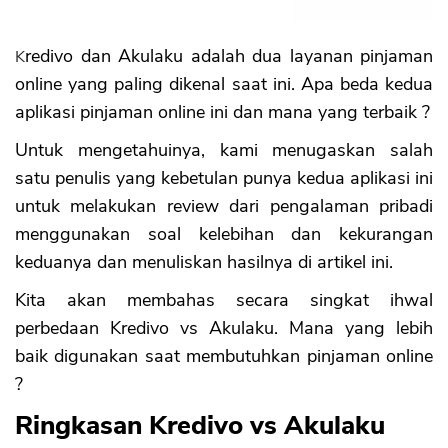
Kekurangan Kredivo
1. Belum tersedia di seluruh Indonesia
Kredivo dan Akulaku adalah dua layanan pinjaman
2. Ada denda keterlambatan untuk
online yang paling dikenal saat ini. Apa beda kedua
pengguna
3. Terdapat perbedaan layanan bagi
aplikasi pinjaman online ini dan mana yang terbaik ?
pengguna Basic dan Premium
Tabel Perbandingan Kredivo dan Akulaku
Untuk mengetahuinya, kami menugaskan salah
1. Produk Pinjaman
satu penulis yang kebetulan punya kedua aplikasi ini
2. Kerjasama Paylater di E-Commerce
untuk melakukan review dari pengalaman pribadi
3. Bunga
menggunakan soal kelebihan dan kekurangan
4. Kecepatan Proses
keduanya dan menuliskan hasilnya di artikel ini.
5. Wilayah Coverage Area
6 Jenis Akun
Kita akan membahas secara singkat ihwal
Apa Pilihan Terbaik, Kredivo atau Akulaku
perbedaan Kredivo vs Akulaku. Mana yang lebih
baik digunakan saat membutuhkan pinjaman online
?
Ringkasan Kredivo vs Akulaku