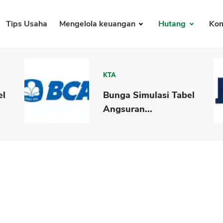
Tips Usaha
Mengelola keuangan
Hutang
Kom
KTA
el
Bunga Simulasi Tabel
Angsuran...