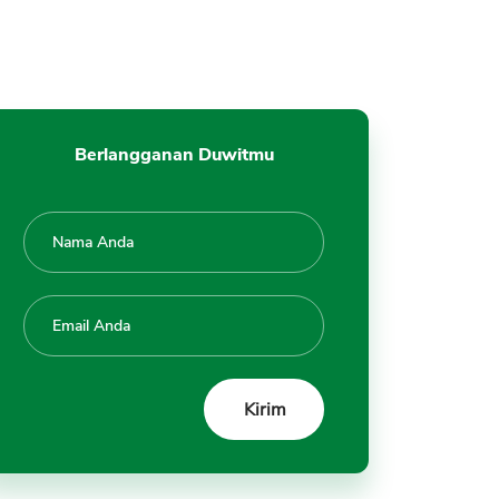
Online, PayLater, Kredit
Konsumsi, Asalkan
Pembayaran Lancar
9. Penggunaan Kredit Sesuai
dan Tidak Pindah Tangan
Berlangganan Duwitmu
10. Hubungi Customer Service
BJB
Kesimpulan