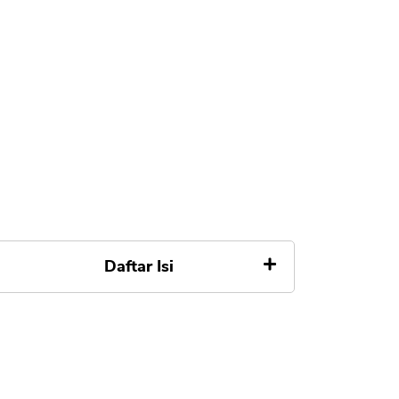
Daftar Isi
Cara Pengajuan KUR BJB Tidak
Gagal
1. Dokumen Lengkap Sesuai