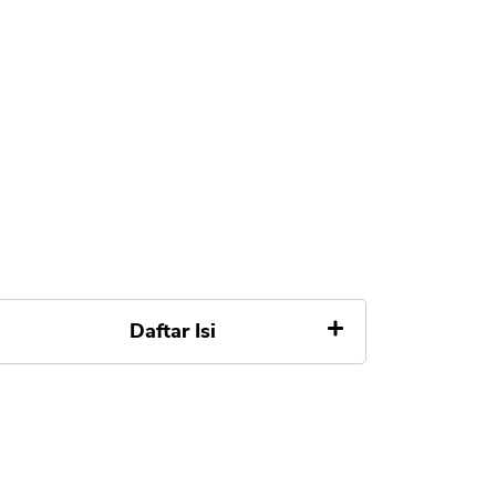
Daftar Isi
Apa itu KUR Bank Kalsel
Simulasi Tabel Angsuran
Pinjaman KUR Bank Kalsel Rp