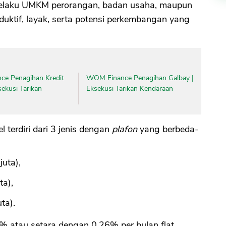
 pelaku UMKM perorangan, badan usaha, maupun
uktif, layak, serta potensi perkembangan yang
nce Penagihan Kredit
WOM Finance Penagihan Galbay |
sekusi Tarikan
Eksekusi Tarikan Kendaraan
 terdiri dari 3 jenis dengan
plafon
yang berbeda-
juta),
ta),
ta).
% atau setara dengan 0,26% per bulan flat.