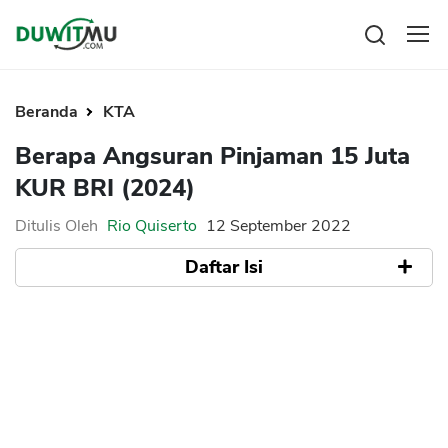
Tabungan
Reksadana
Beranda
KTA
Emas
Berapa Angsuran Pinjaman 15 Juta
Saham
KUR BRI (2024)
Bitcoin
Ditulis Oleh
Rio Quiserto
12 September 2022
Daftar Isi
Pengeluaran
Asuransi
Rencana Keuangan