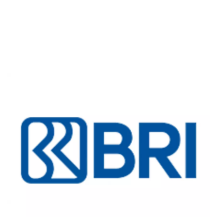
Kartu Kredit
KPR
KTA
Pinjaman Online
Pinjaman
Kartu Kredit
KTA
KPR
Kredit Usaha
Pinjaman Online
Broker Forex