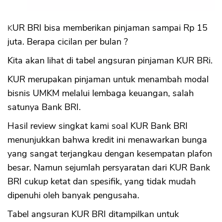
Sekuritas Saham
Bank Digital
KUR BRI bisa memberikan pinjaman sampai Rp 15
juta. Berapa cicilan per bulan ?
Crypto
Kita akan lihat di tabel angsuran pinjaman KUR BRi.
Assets Crypto
Exchange
KUR merupakan pinjaman untuk menambah modal
bisnis UMKM melalui lembaga keuangan, salah
Asuransi
satunya Bank BRI.
Asuransi Jiwa
Hasil review singkat kami soal KUR Bank BRI
Asuransi Kesehatan
menunjukkan bahwa kredit ini menawarkan bunga
Asuransi Syariah
yang sangat terjangkau dengan kesempatan plafon
besar. Namun sejumlah persyaratan dari KUR Bank
BRI cukup ketat dan spesifik, yang tidak mudah
dipenuhi oleh banyak pengusaha.
Tabel angsuran KUR BRI ditampilkan untuk