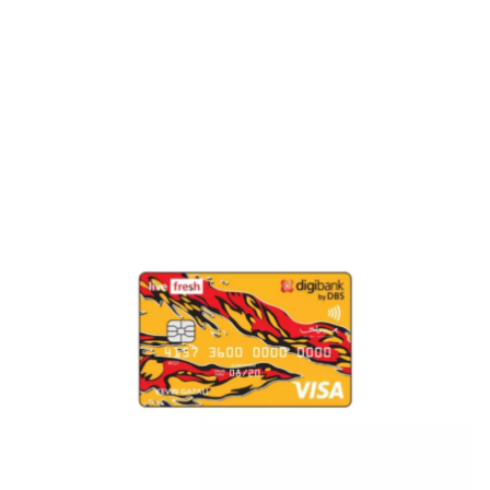
Sekuritas Saham
Bank Digital
Crypto
Assets Crypto
Exchange
Asuransi
Asuransi Jiwa
Asuransi Kesehatan
Asuransi Syariah