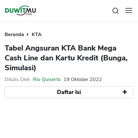
Tabungan
Reksadana
Beranda
KTA
Emas
Pengeluaran
Tabel Angsuran KTA Bank Mega
Saham
Asuransi
Cash Line dan Kartu Kredit (Bunga,
Kartu Kredit
Bitcoin
Rencana Keuangan
Simulasi)
KPR
Investasi
Pinjaman
Mengelola keuangan
KTA
Ditulis Oleh
Rio Quiserto
19 Oktober 2022
Kartu Kredit
Pinjaman Online
Daftar Isi
KTA
Hutang
KPR
Simulasi Tabel Cicilan Mega Cash Line dan
Kredit Usaha
Kartu Kredit
Bunga KTA Bank Mega
Pinjaman Online
Syarat Pengajuan Bank Mega
Broker Forex