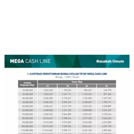
1. Revolving
Sekuritas Saham
2. Mega Cash Line
3. Wilayah Layanan
Bank Digital
4. Syarat Pinjaman
Crypto
Assets Crypto
Exchange
Asuransi
Asuransi Jiwa
Asuransi Kesehatan
Asuransi Syariah