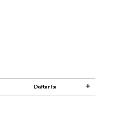
Daftar Isi
Apa itu BFI Finance
BFI Finance Ada di BI Checking,
SLIK OJK