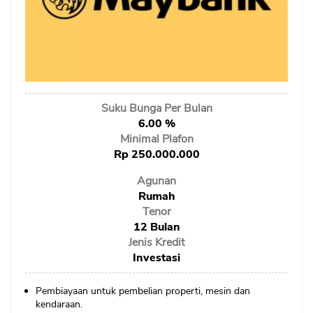
Sekuritas Saham
Bank Digital
Crypto
Assets Crypto
Suku Bunga Per Bulan
Exchange
6.00 %
Minimal Plafon
Asuransi
Rp 250.000.000
Asuransi Jiwa
Agunan
Asuransi Kesehatan
Rumah
Tenor
Asuransi Syariah
12 Bulan
Jenis Kredit
Investasi
Pembiayaan untuk pembelian properti, mesin dan
kendaraan.