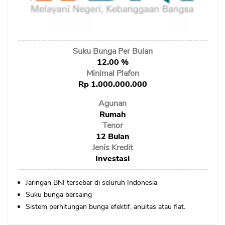
Sekuritas Saham
Bank Digital
Crypto
Suku Bunga Per Bulan
12.00 %
Assets Crypto
Minimal Plafon
Exchange
Rp 1.000.000.000
Agunan
Asuransi
Rumah
Asuransi Jiwa
Tenor
12 Bulan
Asuransi Kesehatan
Jenis Kredit
Asuransi Syariah
Investasi
Jaringan BNI tersebar di seluruh Indonesia
Suku bunga bersaing
Sistem perhitungan bunga efektif, anuitas atau flat.