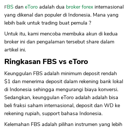
Kekurangan eToro
FBS
dan
eToro
adalah dua
broker forex
internasional
a. Belum Izin Bappebti
yang dikenal dan populer di Indonesia. Mana yang
b. Akses Hanya via VPN
lebih baik untuk trading buat pemula ?
c. WD Fee dan Minimum WD
d. Buka Rekening Modal $200
Untuk itu, kami mencoba membuka akun di kedua
Tabel Perbandingan FBS vs eToro
broker ini dan pengalaman tersebut share dalam
a. Izin Bappebti
artikel ini.
b. Leverage
c. Deposit
Ringkasan FBS vs eToro
d. CopyTrading
e. Spread
Keunggulan FBS adalah minimum deposit rendah
f. Support CS Bahasa Indonesia
$1 dan menerima deposit dalam rekening bank lokal
di Indonesia sehingga mengurangi biaya konversi.
Sedangkan, keunggulan eToro adalah adalah bisa
beli fraksi saham internasional, deposit dan WD ke
rekening rupiah, support bahasa Indonesia.
Kelemahan FBS adalah pilihan instrumen yang lebih