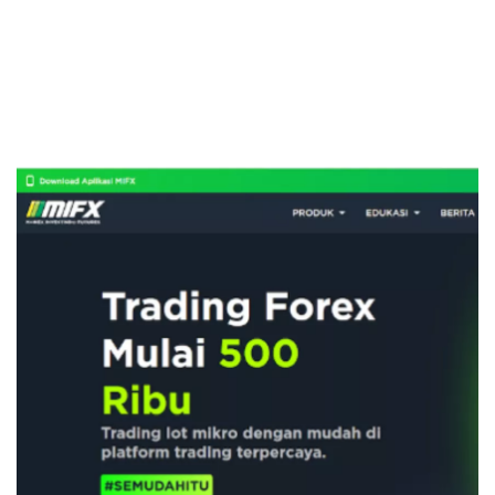
Kartu Kredit
KPR
KTA
Pinjaman Online
Pinjaman
Kartu Kredit
KTA
KPR
Kredit Usaha
Pinjaman Online
Broker Forex