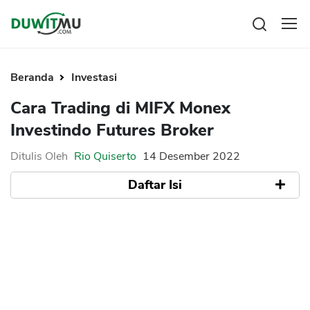
Tabungan
Reksadana
Beranda
Investasi
Emas
Cara Trading di MIFX Monex
Saham
Investindo Futures Broker
Bitcoin
Ditulis Oleh
Rio Quiserto
14 Desember 2022
Daftar Isi
Pengeluaran
Asuransi
Rencana Keuangan