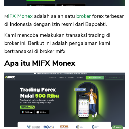
Sekuritas Saham
Bank Digital
MIFX Monex
adalah salah satu
broker
forex terbesar
di Indonesia dengan izin resmi dari Bappebti.
Crypto
Kami mencoba melakukan transaksi trading di
Assets Crypto
broker ini. Berikut ini adalah pengalaman kami
Exchange
bertransaksi di broker mifx.
Asuransi
Apa itu MIFX Monex
Asuransi Jiwa
Asuransi Kesehatan
Asuransi Syariah