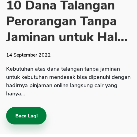
10 Dana Talangan
Sekuritas Saham
Perorangan Tanpa
Bank Digital
Crypto
Jaminan untuk Hal...
Assets Crypto
Exchange
14 September 2022
Asuransi
Kebutuhan atas dana talangan tanpa jaminan
Asuransi Jiwa
untuk kebutuhan mendesak bisa dipenuhi dengan
hadirnya pinjaman online langsung cair yang
Asuransi Kesehatan
hanya...
Asuransi Syariah
Baca Lagi