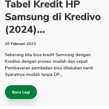
Tabel Kredit HP
Sekuritas Saham
Samsung di Kredivo
Bank Digital
Crypto
(2024)...
Assets Crypto
Exchange
20 Februari 2023
Asuransi
Sekarang kita bisa kredit Samsung dengan
Asuransi Jiwa
Kredivo dengan proses mudah dan cepat
Pembayaran pembelian bisa dilakukan nanti
Asuransi Kesehatan
Syaratnya mudah tanpa DP...
Asuransi Syariah
Baca Lagi