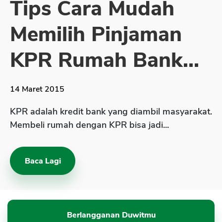
Tips Cara Mudah
Sekuritas Saham
Memilih Pinjaman
Bank Digital
Crypto
KPR Rumah Bank...
Assets Crypto
Exchange
14 Maret 2015
Asuransi
KPR adalah kredit bank yang diambil masyarakat.
Asuransi Jiwa
Membeli rumah dengan KPR bisa jadi...
Asuransi Kesehatan
Asuransi Syariah
Baca Lagi
Berlangganan Duwitmu