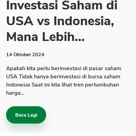
Investasi Saham di
Sekuritas Saham
USA vs Indonesia,
Bank Digital
Crypto
Mana Lebih...
Assets Crypto
Exchange
14 Oktober 2024
Asuransi
Apakah kita perlu berinvestasi di pasar saham
Asuransi Jiwa
USA Tidak hanya berinvestasi di bursa saham
Indonesia Saat ini kita lihat tren pertumbuhan
Asuransi Kesehatan
harga...
Asuransi Syariah
Baca Lagi