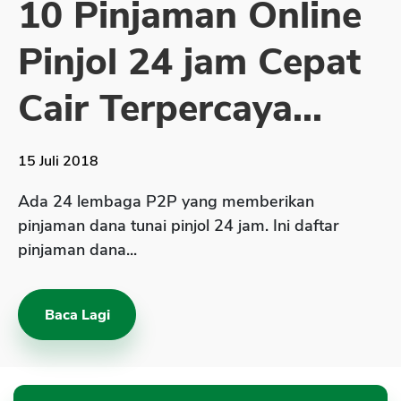
10 Pinjaman Online
Sekuritas Saham
Pinjol 24 jam Cepat
Bank Digital
Crypto
Cair Terpercaya...
Assets Crypto
Exchange
15 Juli 2018
Asuransi
Ada 24 lembaga P2P yang memberikan
Asuransi Jiwa
pinjaman dana tunai pinjol 24 jam. Ini daftar
pinjaman dana...
Asuransi Kesehatan
Asuransi Syariah
Baca Lagi