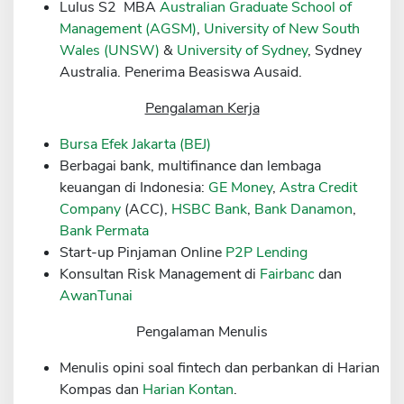
Lulus S2 MBA
Australian Graduate School of
Sekuritas Saham
Management (AGSM)
,
University of New South
Wales (UNSW)
&
University of Sydney
, Sydney
Bank Digital
Australia. Penerima Beasiswa Ausaid.
Crypto
Pengalaman Kerja
Assets Crypto
Bursa Efek Jakarta (BEJ)
Exchange
Berbagai bank, multifinance dan lembaga
Asuransi
keuangan di Indonesia:
GE Money
,
Astra Credit
Company
(ACC),
HSBC Bank
,
Bank Danamon
,
Asuransi Jiwa
Bank Permata
Asuransi Kesehatan
Start-up Pinjaman Online
P2P Lending
Konsultan Risk Management di
Fairbanc
dan
Asuransi Syariah
AwanTunai
Pengalaman Menulis
Menulis opini soal fintech dan perbankan di Harian
Kompas dan
Harian Kontan
.