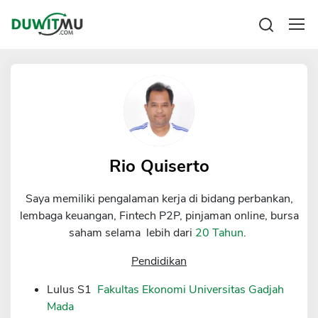
Tabungan
Reksadana
Emas
Pengeluaran
Saham
Asuransi
Kartu Kredit
Bitcoin
Rencana Keuangan
KPR
Investasi
Pinjaman
Rio Quiserto
Mengelola keuangan
KTA
Kartu Kredit
Saya memiliki pengalaman kerja di bidang perbankan,
Pinjaman Online
KTA
lembaga keuangan, Fintech P2P, pinjaman online, bursa
Hutang
saham selama lebih dari
20 Tahun
.
KPR
Kredit Usaha
Pendidikan
Pinjaman Online
Lulus S1
Fakultas Ekonomi Universitas Gadjah
Mada
Broker Forex