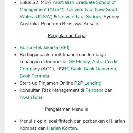
Lulus S2 MBA
Australian Graduate School of
Sekuritas Saham
Management (AGSM)
,
University of New South
Wales (UNSW)
&
University of Sydney
, Sydney
Bank Digital
Australia. Penerima Beasiswa Ausaid.
Crypto
Pengalaman Kerja
Assets Crypto
Bursa Efek Jakarta (BEJ)
Exchange
Berbagai bank, multifinance dan lembaga
Asuransi
keuangan di Indonesia:
GE Money
,
Astra Credit
Company
(ACC),
HSBC Bank
,
Bank Danamon
,
Asuransi Jiwa
Bank Permata
Asuransi Kesehatan
Start-up Pinjaman Online
P2P Lending
Konsultan Risk Management di
Fairbanc
dan
Asuransi Syariah
AwanTunai
Pengalaman Menulis
Menulis opini soal fintech dan perbankan di Harian
Kompas dan
Harian Kontan
.