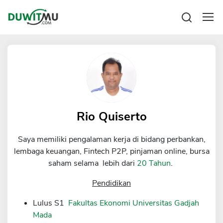
Tabungan
Reksadana
Emas
Pengeluaran
Saham
Asuransi
Kartu Kredit
Bitcoin
Rencana Keuangan
KPR
Investasi
Pinjaman
Rio Quiserto
Mengelola keuangan
KTA
Kartu Kredit
Saya memiliki pengalaman kerja di bidang perbankan,
Pinjaman Online
KTA
lembaga keuangan, Fintech P2P, pinjaman online, bursa
Hutang
saham selama lebih dari
20 Tahun
.
KPR
Kredit Usaha
Pendidikan
Pinjaman Online
Lulus S1
Fakultas Ekonomi Universitas Gadjah
Mada
Broker Forex