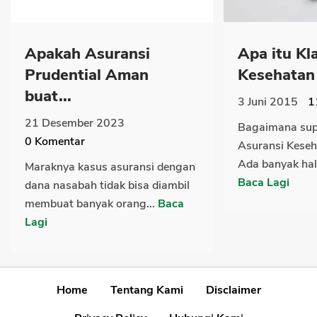
Apakah Asuransi
Apa itu Kl
Prudential Aman
Kesehatan d
buat...
3 Juni 2015
1
21 Desember 2023
Bagaimana sup
0
Komentar
Asuransi Keseha
Ada banyak hal
Maraknya kasus asuransi dengan
Baca Lagi
dana nasabah tidak bisa diambil
membuat banyak orang...
Baca
Lagi
Home
Tentang Kami
Disclaimer