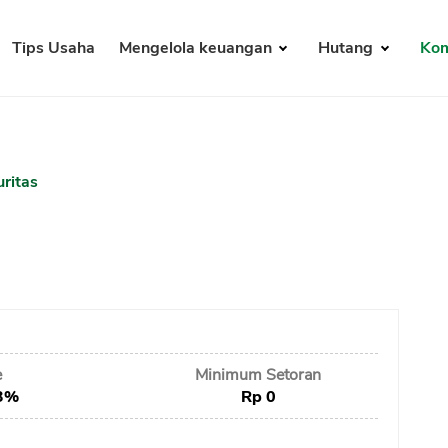
Tips Usaha
Mengelola keuangan
Hutang
Kom
ritas
e
Minimum Setoran
3%
Rp 0