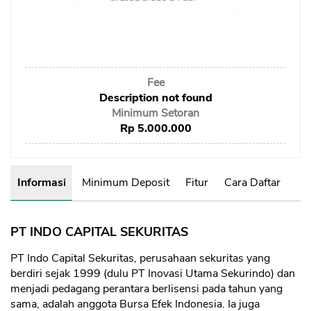
Sekuritas Saham
Bank Digital
Crypto
Fee
Assets Crypto
Description not found
Exchange
Minimum Setoran
Rp 5.000.000
Asuransi
Asuransi Jiwa
Informasi
Minimum Deposit
Fitur
Cara Daftar
Asuransi Kesehatan
Asuransi Syariah
PT INDO CAPITAL SEKURITAS
PT Indo Capital Sekuritas, perusahaan sekuritas yang
berdiri sejak 1999 (dulu PT Inovasi Utama Sekurindo) dan
menjadi pedagang perantara berlisensi pada tahun yang
sama, adalah anggota Bursa Efek Indonesia. Ia juga