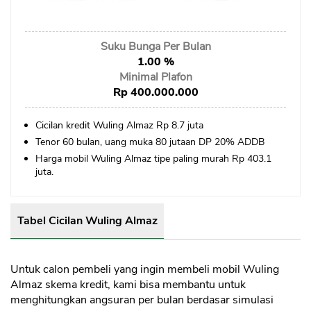
Sekuritas Saham
Bank Digital
Suku Bunga Per Bulan
Crypto
1.00 %
Minimal Plafon
Assets Crypto
Rp 400.000.000
Exchange
Cicilan kredit Wuling Almaz Rp 8.7 juta
Tenor 60 bulan, uang muka 80 jutaan DP 20% ADDB
Asuransi
Harga mobil Wuling Almaz tipe paling murah Rp 403.1
Asuransi Jiwa
juta.
Asuransi Kesehatan
Asuransi Syariah
Tabel Cicilan Wuling Almaz
Untuk calon pembeli yang ingin membeli mobil Wuling
Almaz skema kredit, kami bisa membantu untuk
menghitungkan angsuran per bulan berdasar simulasi