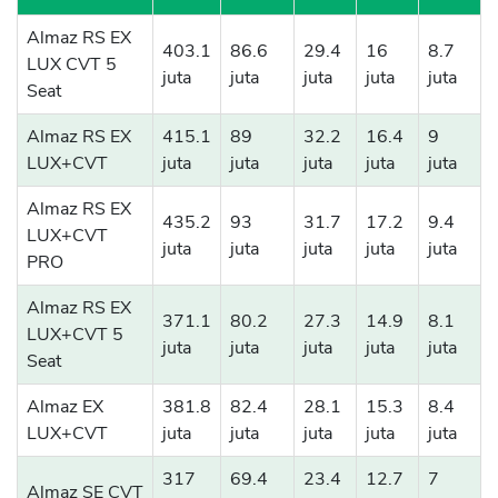
Almaz RS EX
403.1
86.6
29.4
16
8.7
LUX CVT 5
juta
juta
juta
juta
juta
Seat
Almaz RS EX
415.1
89
32.2
16.4
9
LUX+CVT
juta
juta
juta
juta
juta
Almaz RS EX
435.2
93
31.7
17.2
9.4
LUX+CVT
juta
juta
juta
juta
juta
PRO
Almaz RS EX
371.1
80.2
27.3
14.9
8.1
LUX+CVT 5
juta
juta
juta
juta
juta
Seat
Almaz EX
381.8
82.4
28.1
15.3
8.4
LUX+CVT
juta
juta
juta
juta
juta
317
69.4
23.4
12.7
7
Almaz SE CVT