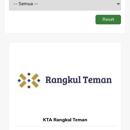
Sekuritas Saham
Bank Digital
Reset
Crypto
Assets Crypto
Exchange
Asuransi
Asuransi Jiwa
Asuransi Kesehatan
Asuransi Syariah
KTA Rangkul Teman