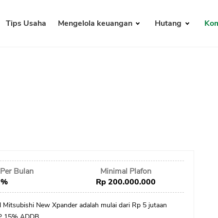
Tips Usaha
Mengelola keuangan
Hutang
Kom
Per Bulan
Minimal Plafon
 %
Rp 200.000.000
il Mitsubishi New Xpander adalah mulai dari Rp 5 jutaan
DP 15% ADDB,