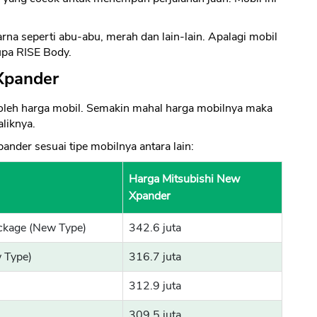
arna seperti abu-abu, merah dan lain-lain. Apalagi mobil
upa RISE Body.
Xpander
i oleh harga mobil. Semakin mahal harga mobilnya maka
aliknya.
ander sesuai tipe mobilnya antara lain:
Harga Mitsubishi New
Xpander
ckage (New Type)
342.6 juta
 Type)
316.7 juta
312.9 juta
309.5 juta