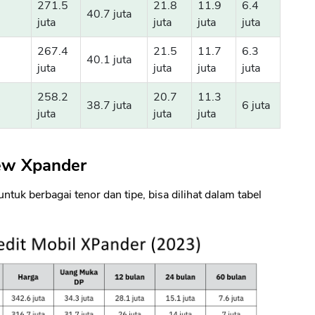
271.5
21.8
11.9
6.4
40.7 juta
juta
juta
juta
juta
267.4
21.5
11.7
6.3
40.1 juta
juta
juta
juta
juta
258.2
20.7
11.3
38.7 juta
6 juta
juta
juta
juta
New Xpander
tuk berbagai tenor dan tipe, bisa dilihat dalam tabel