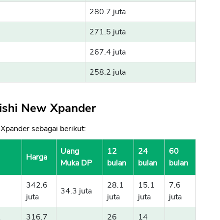
280.7 juta
271.5 juta
267.4 juta
258.2 juta
ubishi New Xpander
 Xpander sebagai berikut:
Uang
12
24
60
Harga
Muka DP
bulan
bulan
bulan
342.6
28.1
15.1
7.6
34.3 juta
juta
juta
juta
juta
316.7
26
14