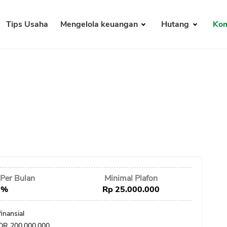
Tips Usaha
Mengelola keuangan
Hutang
Kom
Per Bulan
Minimal Plafon
 %
Rp 25.000.000
inansial
IDR 200.000.000