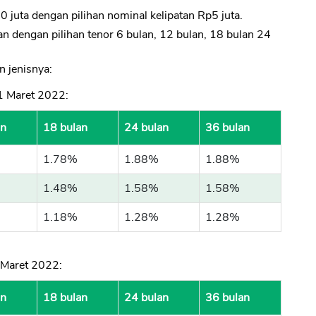
juta dengan pilihan nominal kelipatan Rp5 juta.
 dengan pilihan tenor 6 bulan, 12 bulan, 18 bulan 24
CANCEL
OK
 jenisnya:
1 Maret 2022:
an
18 bulan
24 bulan
36 bulan
1.78%
1.88%
1.88%
1.48%
1.58%
1.58%
1.18%
1.28%
1.28%
 Maret 2022:
an
18 bulan
24 bulan
36 bulan