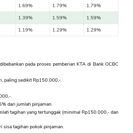
1.69%
1.79%
1.79%
1.39%
1.59%
1.59%
1.19%
1.29%
1.29%
ng dibebankan pada proses pemberian KTA di Bank OCBC
n, paling sedikit Rp150.000,-.
000,-.
.5% dari jumlah pinjaman.
mlah tagihan yang tertunggak (minimal Rp150.000,- dan
 sisa tagihan pokok pinjaman.