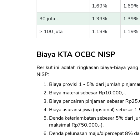
1.69%
1.69%
30 juta -
1.39%
1.39%
≥ 100 juta
1.19%
1.19%
Biaya KTA OCBC NISP
Berikut ini adalah ringkasan biaya-biaya ya
NISP:
Biaya provisi 1 - 5% dari jumlah pinjama
Biaya materai sebesar Rp10.000,-.
Biaya pencairan pinjaman sebesar Rp25.
Biaya asuransi jiwa (opsional) sebesar 1
Denda keterlambatan sebesar 5% dari ju
maksimal Rp750.000,-).
Denda pelunasan maju/dipercepat 8% dari