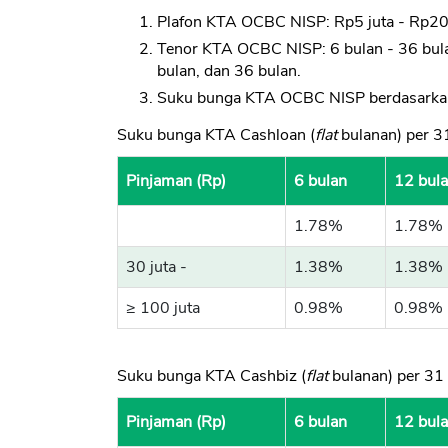
Plafon KTA OCBC NISP: Rp5 juta - Rp200 
Tenor KTA OCBC NISP: 6 bulan - 36 bulan
bulan, dan 36 bulan.
Suku bunga KTA OCBC NISP berdasarkan
Suku bunga KTA Cashloan (
flat
bulanan) per 3
Pinjaman (Rp)
6 bulan
12 bul
1.78%
1.78%
30 juta -
1.38%
1.38%
≥ 100 juta
0.98%
0.98%
Suku bunga KTA Cashbiz (
flat
bulanan) per 31
Pinjaman (Rp)
6 bulan
12 bul