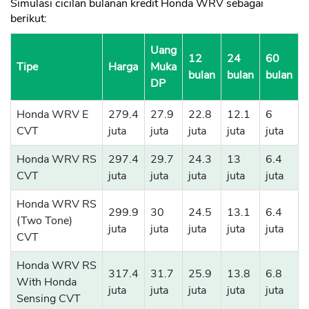
Simulasi cicilan bulanan kredit Honda WRV sebagai
berikut:
Uang
12
24
60
Tipe
Harga
Muka
bulan
bulan
bulan
DP
Honda WRV E
279.4
27.9
22.8
12.1
6
CVT
juta
juta
juta
juta
juta
Honda WRV RS
297.4
29.7
24.3
13
6.4
CVT
juta
juta
juta
juta
juta
Honda WRV RS
299.9
30
24.5
13.1
6.4
(Two Tone)
juta
juta
juta
juta
juta
CVT
Honda WRV RS
317.4
31.7
25.9
13.8
6.8
With Honda
juta
juta
juta
juta
juta
Sensing CVT