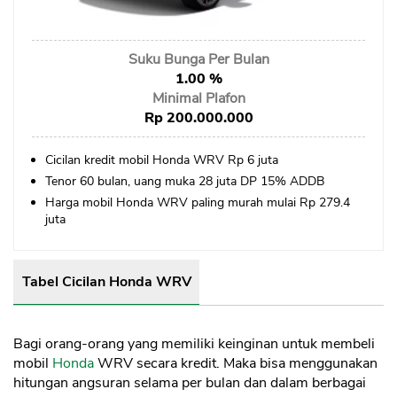
Sekuritas Saham
Bank Digital
Suku Bunga Per Bulan
Crypto
1.00 %
Minimal Plafon
Assets Crypto
Rp 200.000.000
Exchange
Cicilan kredit mobil Honda WRV Rp 6 juta
Tenor 60 bulan, uang muka 28 juta DP 15% ADDB
Asuransi
Harga mobil Honda WRV paling murah mulai Rp 279.4
Asuransi Jiwa
juta
Asuransi Kesehatan
Asuransi Syariah
Tabel Cicilan Honda WRV
Bagi orang-orang yang memiliki keinginan untuk membeli
mobil
Honda
WRV secara kredit. Maka bisa menggunakan
hitungan angsuran selama per bulan dan dalam berbagai