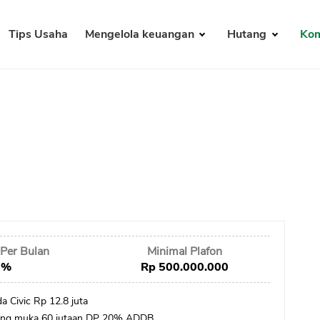
Tips Usaha
Mengelola keuangan
Hutang
Kom
Per Bulan
Minimal Plafon
 %
Rp 500.000.000
da Civic Rp 12.8 juta
uang muka 60 jutaan DP 20% ADDB