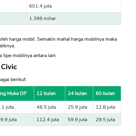
601.4 juta
1.399 miliar
i oleh harga mobil. Semakin mahal harga mobilnya maka
aliknya.
 tipe mobilnya antara lain:
 Civic
agai berikut:
ng Muka DP
12 bulan
24 bulan
60 bulan
.1 juta
48.5 juta
25.9 juta
12.8 juta
9.9 juta
112.4 juta
59.9 juta
29.5 juta