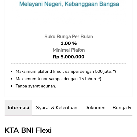
Sekuritas Saham
Bank Digital
Crypto
Suku Bunga Per Bulan
Assets Crypto
1.00 %
Exchange
Minimal Plafon
Rp 5.000.000
Asuransi
Maksimum plafond kredit sampai dengan 500 juta. *)
Asuransi Jiwa
Maksimum tenor sampai dengan 15 tahun. *)
Asuransi Kesehatan
Tanpa syarat agunan.
Asuransi Syariah
Informasi
Syarat & Ketentuan
Dokumen
Bunga & B
KTA BNI Flexi