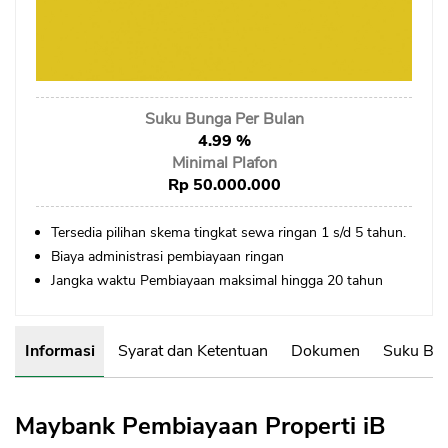
Sekuritas Saham
Bank Digital
Crypto
Suku Bunga Per Bulan
Assets Crypto
4.99 %
Exchange
Minimal Plafon
Rp 50.000.000
Asuransi
Tersedia pilihan skema tingkat sewa ringan 1 s/d 5 tahun.
Asuransi Jiwa
Biaya administrasi pembiayaan ringan
Asuransi Kesehatan
Jangka waktu Pembiayaan maksimal hingga 20 tahun
Asuransi Syariah
Informasi
Syarat dan Ketentuan
Dokumen
Suku Bun
Maybank Pembiayaan Properti iB