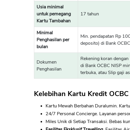
Usia minimal
untuk pemegang
17 tahun
Kartu Tambahan
Minimal
Min. pendapatan Rp 100 
Penghasilan per
deposito) di Bank OCBC
bulan
Rekening koran dengan r
Dokumen
di Bank OCBC NISP min.
Penghasilan
terbuka, atau Slip gaji a
Kelebihan Kartu Kredit OCB
Kartu Mewah Berbahan Duralumin. Kart
24/7 Personal Concierge. Layanan person
Miles Unik di Setiap Transaksi. Bebas ku
Fasilitas Eksklusif Travelling.
Fasilitas A