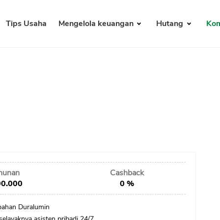
Tips Usaha
Mengelola keuangan
Hutang
Kom
ahunan
Cashback
00.000
0 %
ahan Duralumin
elayaknya asisten pribadi 24/7