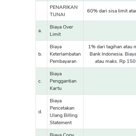
PENARIKAN
60% dari sisa limit at
TUNAI
Biaya Over
a.
Limit
Biaya
1% dari tagihan atau 
b.
Keterlambatan
Bank Indonesia. Biay
Pembayaran
atau maks. Rp 150.
Biaya
c.
Penggantian
Kartu
Biaya
Pencetakan
d.
Ulang Billing
Statement
Biaya Copy