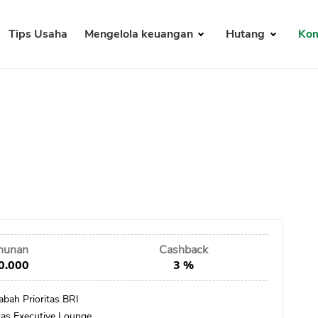
Tips Usaha
Mengelola keuangan
Hutang
Kom
ahunan
Cashback
0.000
3 %
bah Prioritas BRI
itas Executive Lounge