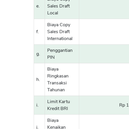
e.
Sales Draft
Local
Biaya Copy
f.
Sales Draft
International
Penggantian
g.
PIN
Biaya
Ringkasan
h.
Transaksi
Tahunan
Limit Kartu
i.
Rp 1
Kredit BRI
Biaya
j.
Kenaikan