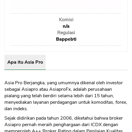
Sekuritas Saham
Bank Digital
Komisi
Crypto
n/a
Regulasi
Assets Crypto
Bappebti
Exchange
Asuransi
Apa itu Asia Pro
Asuransi Jiwa
Asuransi Kesehatan
Asia Pro Berjangka, yang umumnya dikenal oleh investor
sebagai Asiapro atau AsiaproFx, adalah perusahaan
Asuransi Syariah
pialang yang telah berdiri selama lebih dari 15 tahun,
menyediakan layanan perdagangan untuk komoditas, forex,
dan indeks.
Sejak didirikan pada tahun 2006, diketahui bahwa broker
Asiapro pernah meraih penghargaan dari ICDX dengan
memperoleh A++ Broker Rating dalam Penilaian Kualitas