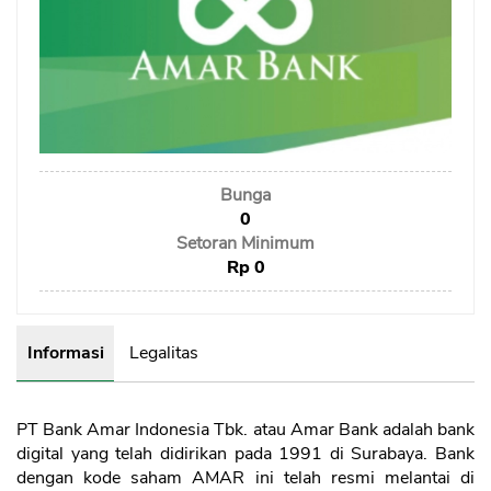
Sekuritas Saham
Bank Digital
Crypto
Assets Crypto
Exchange
Bunga
0
Asuransi
Setoran Minimum
Rp 0
Asuransi Jiwa
Asuransi Kesehatan
Asuransi Syariah
Informasi
Legalitas
PT Bank Amar Indonesia Tbk. atau Amar Bank adalah bank
digital yang telah didirikan pada 1991 di Surabaya. Bank
dengan kode saham AMAR ini telah resmi melantai di