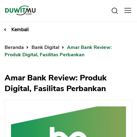
Tabungan
Reksadana
Kembali
Emas
Pengeluaran
Beranda
Bank Digital
Amar Bank Review:
Saham
Asuransi
Produk Digital, Fasilitas Perbankan
Kartu Kredit
Bitcoin
Rencana Keuangan
KPR
Investasi
Pinjaman
Mengelola keuangan
Amar Bank Review: Produk
KTA
Kartu Kredit
Pinjaman Online
Digital, Fasilitas Perbankan
KTA
Hutang
KPR
Kredit Usaha
Pinjaman Online
Broker Forex