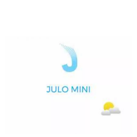
#7 Pengajuan Pinjaman
Sekuritas Saham
#8 Credit Scoring
#9 VerifikasiÂ
Bank Digital
#10 Syarat Pencairan Dana
Crypto
Assets Crypto
Exchange
Asuransi
Asuransi Jiwa
Asuransi Kesehatan
Asuransi Syariah