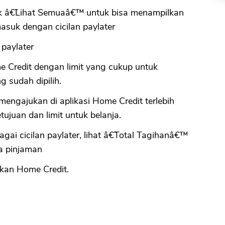
ik â€˜Lihat Semuaâ€™ untuk bisa menampilkan
suk dengan cicilan paylater
 paylater
 Credit dengan limit yang cukup untuk
 sudah dipilih.
 mengajukan di aplikasi Home Credit terlebih
ujuan dan limit untuk belanja.
gai cicilan paylater, lihat â€˜Total Tagihanâ€™
a pinjaman
an Home Credit.