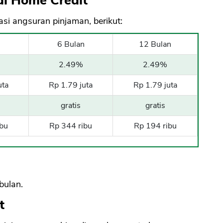
di Home Credit
asi angsuran pinjaman, berikut:
n
6 Bulan
12 Bulan
2.49%
2.49%
uta
Rp 1.79 juta
Rp 1.79 juta
gratis
gratis
ibu
Rp 344 ribu
Rp 194 ribu
bulan.
t