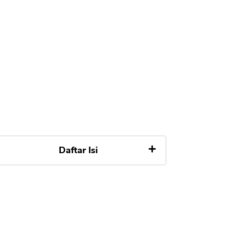
Daftar Isi
Cara Kredit AC di Home Credit
Fitur Home Credit
Tabel Angsuran Kredit AC di