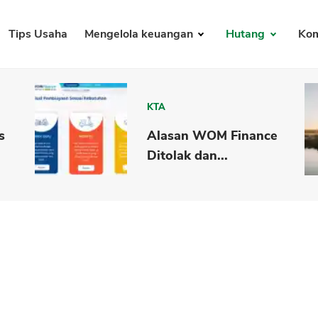
Tips Usaha
Mengelola keuangan
Hutang
Kom
KTA
s
Alasan WOM Finance
Ditolak dan...