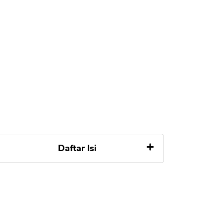
Daftar Isi
Apa Itu dan Sistem Pinjaman
Rekening Koran
Kelebihan Pinjaman Rekening