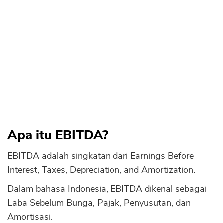
3. Membuat Keputusan Investasi
Sekuritas Saham
Manfaat Adjusted EBITDA
Bank Digital
1. Menilai Kinerja Operasional yang Lebih
Crypto
Akurat
Assets Crypto
2. Membantu dalam Pengambilan
Keputusan
Exchange
3. Meningkatkan Keterbukaan
Asuransi
Perbedaan EBITDA dan Adjusted EBITDA
Asuransi Jiwa
1. Penyesuaian Biaya
Apa itu EBITDA?
Asuransi Kesehatan
2. Fokus pada Kinerja Operasional
EBITDA adalah singkatan dari Earnings Before
Asuransi Syariah
3. Ketersediaan Informasi
Interest, Taxes, Depreciation, and Amortization.
4. Lebih Realistis
Dalam bahasa Indonesia, EBITDA dikenal sebagai
5. Perbedaan Penggunaan
Laba Sebelum Bunga, Pajak, Penyusutan, dan
Amortisasi.