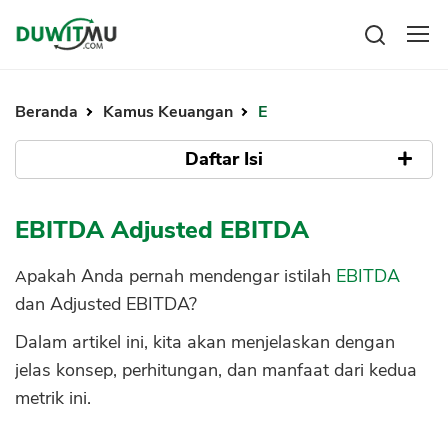
Tabungan
Reksadana
Beranda
Kamus Keuangan
E
Emas
Pengeluaran
Saham
Daftar Isi
Asuransi
Kartu Kredit
Bitcoin
Rencana Keuangan
Apa itu EBITDA?
KPR
Investasi
EBITDA Adjusted EBITDA
Pinjaman
Mengelola keuangan
KTA
Apa itu Adjusted EBITDA?
Kartu Kredit
Apakah Anda pernah mendengar istilah
EBITDA
Pinjaman Online
Rumus Cara Menghitung EBITDA dan
KTA
dan Adjusted EBITDA?
Hutang
Adjusted EBITDA, Serta Contohnya
KPR
Dalam artikel ini, kita akan menjelaskan dengan
Manfaat EBITDA
Kredit Usaha
jelas konsep, perhitungan, dan manfaat dari kedua
1. Menilai Kinerja Operasional
Pinjaman Online
metrik ini.
2. Membandingkan Kinerja
Broker Forex