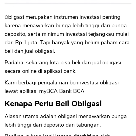
4. Kupon Bunga Diterima Tiap Bulan
5. Pajak Kupon SBN Lebih Rendah dari
Pajak Bunga Deposito
Obligasi merupakan instrumen investasi penting
Kekurangan Investasi Obligasi
karena menawarkan bunga lebih tinggi dari bunga
1. Risiko gagal bayar
deposito, serta minimum investasi terjangkau mulai
2. Risiko pasar (market risk)
dari Rp 1 juta. Tapi banyak yang belum paham cara
3. Risiko likuiditas (liquidity risk)
beli dan jual obligasi.
4. Risiko pelunasan lebih awal oleh
Penerbit
Padahal sekarang kita bisa beli dan jual obligasi
5. Risiko perubahan peraturan
6. Risiko nilai tukar
secara online di aplikasi bank.
7. Risiko Penurunan Rating Obligasi
Kami berbagi pengalaman berinvestasi obligasi
8. Obligasi Tidak Dijamin LPS
lewat aplikasi myBCA Bank BCA.
Kesimpulan
Kenapa Perlu Beli Obligasi
Alasan utama adalah obligasi menawarkan bunga
lebih tinggi dari deposito dan tabungan.