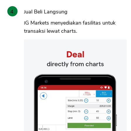
Jual Beli Langsung
IG Markets menyediakan fasilitas untuk
transaksi lewat charts.