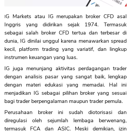
IG Markets atau IG merupakan broker CFD asal
Inggris yang didirikan sejak 1974. Termasuk
sebagai salah broker CFD tertua dan terbesar di
dunia, IG dinilai unggul karena menawarkan spread
kecil, platform trading yang variatif, dan lingkup
instrumen keuangan yang luas.
IG juga menunjang aktivitas perdagangan trader
dengan analisis pasar yang sangat baik, lengkap
dengan materi edukasi yang memadai. Hal ini
menjadikan IG sebagai pilihan broker yang sesuai
bagi trader berpengalaman maupun trader pemula.
Perusahaan broker ini sudah diotorisasi dan
diregulasi oleh sejumlah lembaga berwenang,
termasuk FCA dan ASIC. Meski demikian, izin