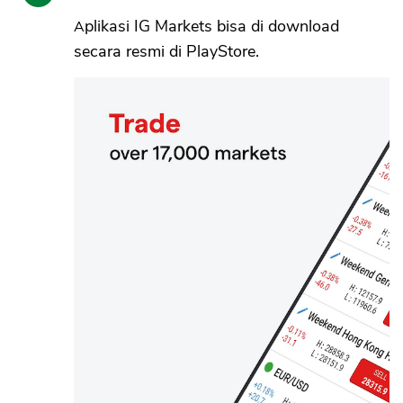
Aplikasi IG Markets bisa di download
secara resmi di PlayStore.