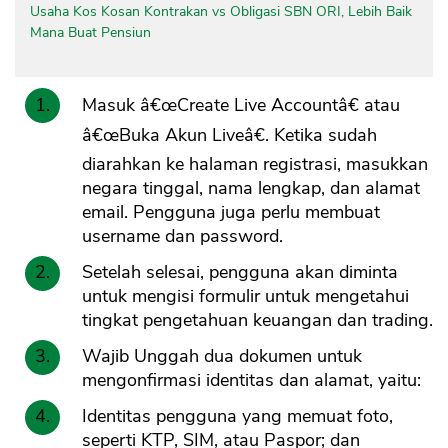
Usaha Kos Kosan Kontrakan vs Obligasi SBN ORI, Lebih Baik
Mana Buat Pensiun
Masuk â€œCreate Live Accountâ€ atau
â€œBuka Akun Liveâ€. Ketika sudah
diarahkan ke halaman registrasi, masukkan
negara tinggal, nama lengkap, dan alamat
email. Pengguna juga perlu membuat
username dan password.
Setelah selesai, pengguna akan diminta
untuk mengisi formulir untuk mengetahui
tingkat pengetahuan keuangan dan trading.
Wajib Unggah dua dokumen untuk
mengonfirmasi identitas dan alamat, yaitu:
Identitas pengguna yang memuat foto,
seperti KTP, SIM, atau Paspor; dan