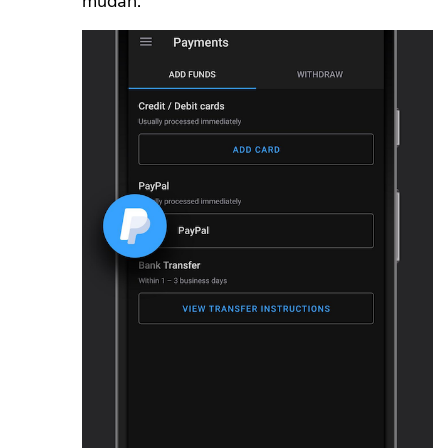
mudah.