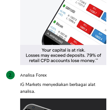
Analisa Forex
IG Markets menyediakan berbagai alat
analisa.