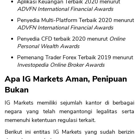
Aplikasi Keuangan Terbaik 2020 menurut
ADVFN International Financial Awards
Penyedia Multi-Platform Terbaik 2020 menurut
ADVFN International Financial Awards
Penyedia CFD terbaik 2020 menurut
Online
Personal Wealth Awards
Pemenang Trader Forex Terbaik 2019 menurut
Investopedia Online Broker Awards
Apa IG Markets Aman, Penipuan
Bukan
IG Markets memiliki sejumlah kantor di berbagai
negara yang telah mengantongi legalitas serta
memenuhi ketentuan regulasi terkait.
Berikut ini entitas IG Markets yang sudah berizin