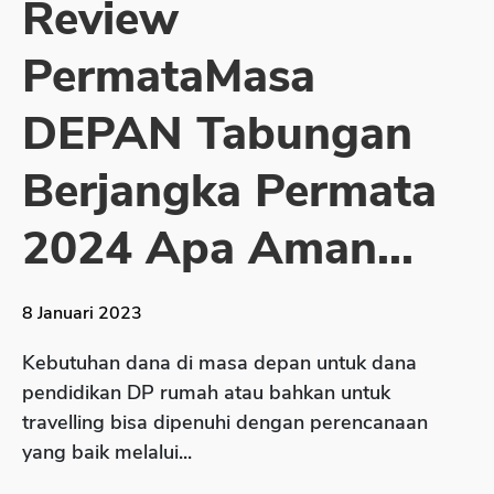
Review
Sekuritas Saham
PermataMasa
Bank Digital
Crypto
DEPAN Tabungan
Assets Crypto
Berjangka Permata
Exchange
Asuransi
2024 Apa Aman...
Asuransi Jiwa
Asuransi Kesehatan
8 Januari 2023
Asuransi Syariah
Kebutuhan dana di masa depan untuk dana
pendidikan DP rumah atau bahkan untuk
travelling bisa dipenuhi dengan perencanaan
yang baik melalui...