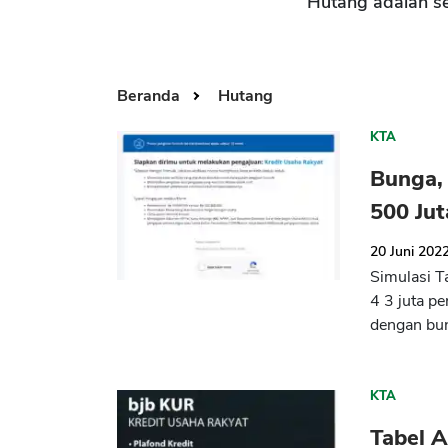
Hutang adalah s
Beranda
Hutang
KTA
Bunga,
500 Jut
20 Juni 202
Simulasi T
4 3 juta p
dengan bu
KTA
Tabel 