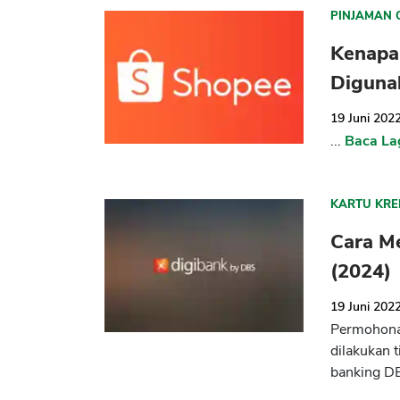
PINJAMAN 
Kenapa 
Diguna
19 Juni 202
...
Baca La
KARTU KRE
Cara M
(2024)
19 Juni 202
Permohonan
dilakukan t
banking D