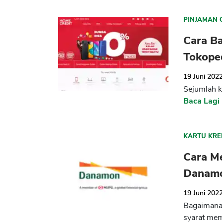
PINJAMAN 
Cara B
Tokope
19 Juni 202
Sejumlah k
Baca Lagi
KARTU KRE
Cara M
Danamon
19 Juni 202
Bagaimana 
syarat mem