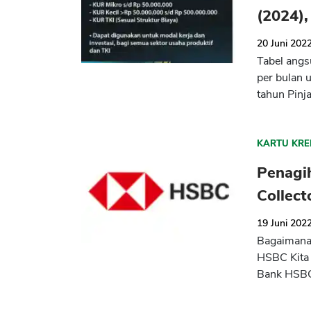
(2024),
20 Juni 202
Tabel angs
per bulan 
tahun Pinj
KARTU KRE
Penagi
Collec
19 Juni 202
Bagaimana 
HSBC Kita 
Bank HSBC