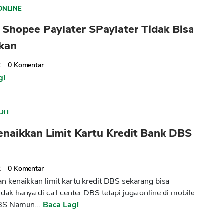
ONLINE
Shopee Paylater SPaylater Tidak Bisa
kan
2
0
Komentar
gi
CANCEL
OK
DIT
enaikkan Limit Kartu Kredit Bank DBS
2
0
Komentar
 kenaikkan limit kartu kredit DBS sekarang bisa
idak hanya di call center DBS tetapi juga online di mobile
BS Namun...
Baca Lagi