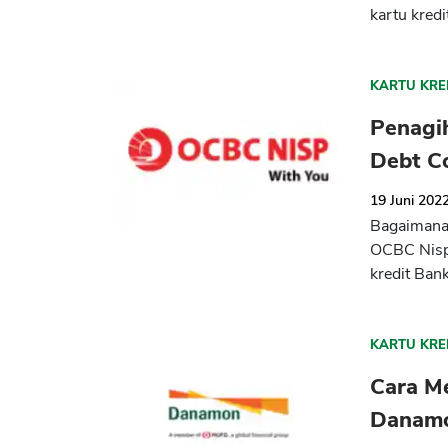
kartu kredit
KARTU KRE
Penagi
Debt C
19 Juni 202
Bagaimana 
OCBC Nisp 
kredit Ban
KARTU KRE
Cara Me
Danamon