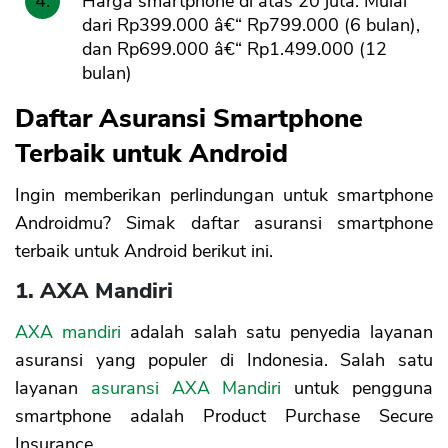
Harga smartphone di atas 20 juta: Mulai
dari Rp399.000 â€“ Rp799.000 (6 bulan),
dan Rp699.000 â€“ Rp1.499.000 (12
bulan)
Daftar Asuransi Smartphone
CANCEL
OK
Terbaik untuk Android
Ingin memberikan perlindungan untuk smartphone
Androidmu? Simak daftar asuransi smartphone
terbaik untuk Android berikut ini.
1. AXA Mandiri
AXA mandiri
adalah salah satu penyedia layanan
asuransi yang populer di Indonesia. Salah satu
layanan
asuransi AXA Mandiri
untuk pengguna
smartphone adalah Product Purchase Secure
Insurance.