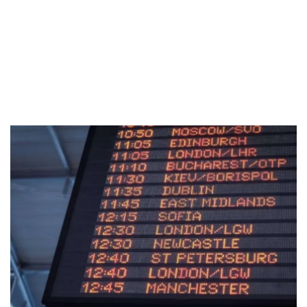
5. Bayu Buana
Sekuritas Saham
Kesimpulan
Bank Digital
Crypto
Assets Crypto
Exchange
Asuransi
Asuransi Jiwa
Asuransi Kesehatan
Asuransi Syariah