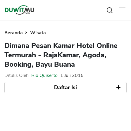
Tabungan
Reksadana
Beranda
Wisata
Emas
Pengeluaran
Dimana Pesan Kamar Hotel Online
Saham
Asuransi
Termurah - RajaKamar, Agoda,
Kartu Kredit
Bitcoin
Rencana Keuangan
Booking, Bayu Buana
KPR
Investasi
Pinjaman
Mengelola keuangan
KTA
Ditulis Oleh
Rio Quiserto
1 Juli 2015
Kartu Kredit
Pinjaman Online
Daftar Isi
KTA
Hutang
KPR
Pesan Kamar Hotel
Kredit Usaha
1. RajaKamar
Pinjaman Online
2. Agoda
3. Booking.com
Broker Forex
4. Traveloka