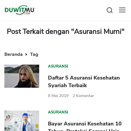
Tabungan
Reksadana
Post Terkait dengan "Asuransi Murni"
Emas
Pengeluaran
Saham
Asuransi
Kartu Kredit
Beranda
Tag
Bitcoin
Rencana Keuangan
KPR
Investasi
Pinjaman
ASURANSI
Mengelola keuangan
KTA
Daftar 5 Asuransi Kesehatan
Kartu Kredit
Pinjaman Online
Syariah Terbaik
KTA
Hutang
8 Mei 2019
2
Komentar
KPR
Kredit Usaha
ASURANSI
Pinjaman Online
Bayar Asuransi Kesehatan 10
Broker Forex