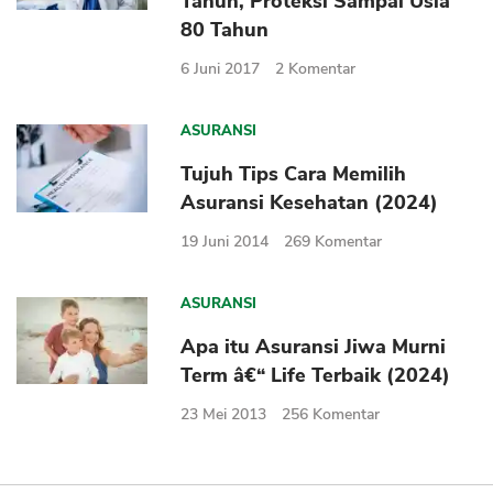
Tahun, Proteksi Sampai Usia
Sekuritas Saham
80 Tahun
Bank Digital
6 Juni 2017
2
Komentar
Crypto
ASURANSI
Assets Crypto
Tujuh Tips Cara Memilih
Exchange
Asuransi Kesehatan (2024)
Asuransi
19 Juni 2014
269
Komentar
Asuransi Jiwa
ASURANSI
Asuransi Kesehatan
Asuransi Syariah
Apa itu Asuransi Jiwa Murni
Term â€“ Life Terbaik (2024)
23 Mei 2013
256
Komentar