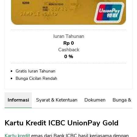
Sekuritas Saham
Bank Digital
Crypto
Iuran Tahunan
Assets Crypto
Rp 0
Exchange
Cashback
0 %
Asuransi
Gratis Iuran Tahunan
Asuransi Jiwa
Bunga Cicilan Rendah
Asuransi Kesehatan
Asuransi Syariah
Informasi
Syarat & Ketentuan
Dokumen
Bunga & B
Kartu Kredit ICBC UnionPay Gold
Kartu kredit
emas dari Bank ICBC hasil kerjasama dengan