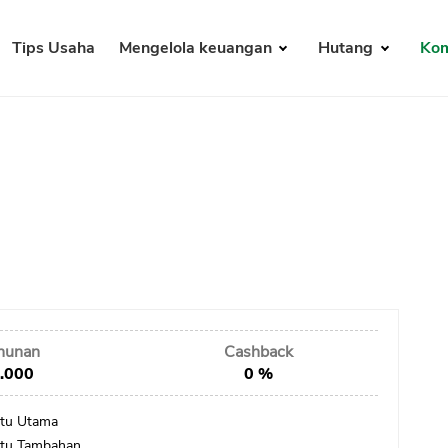
Tips Usaha
Mengelola keuangan
Hutang
Kom
ahunan
Cashback
.000
0 %
rtu Utama
rtu Tambahan