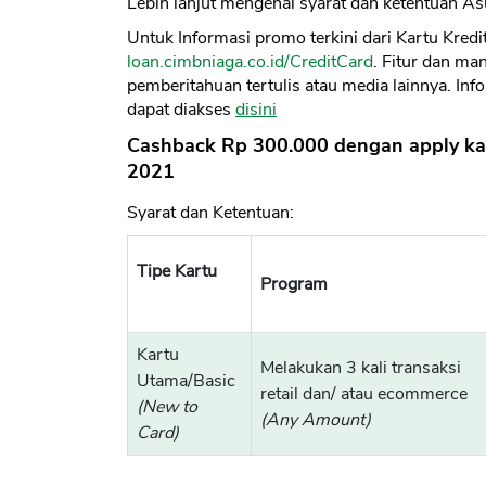
Lebih lanjut mengenai syarat dan ketentuan Asu
Untuk Informasi promo terkini dari Kartu Kred
loan.cimbniaga.co.id/CreditCard
. Fitur dan ma
pemberitahuan tertulis atau media lainnya. In
dapat diakses
disini
Cashback Rp 300.000 dengan apply ka
2021
Syarat dan Ketentuan:
Tipe Kartu
Program
Kartu
Melakukan 3 kali transaksi
Utama/Basic
retail dan/ atau ecommerce
(New to
(Any Amount)
Card)