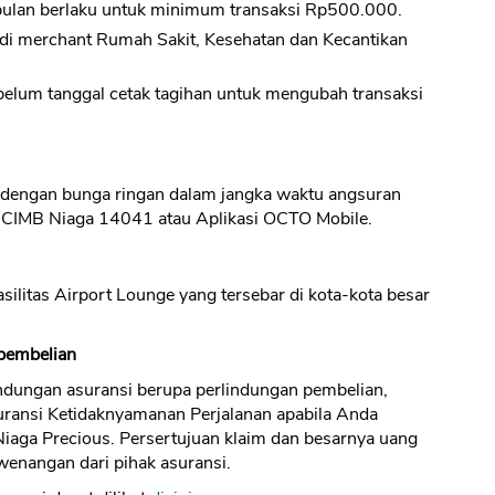
bulan berlaku untuk minimum transaksi Rp500.000.
 di merchant Rumah Sakit, Kesehatan dan Kecantikan
lum tanggal cetak tagihan untuk mengubah transaksi
tel dengan bunga ringan dalam jangka waktu angsuran
CANCEL
OK
n CIMB Niaga 14041 atau Aplikasi OCTO Mobile.
litas Airport Lounge yang tersebar di kota-kota besar
 pembelian
ndungan asuransi berupa perlindungan pembelian,
uransi Ketidaknyamanan Perjalanan apabila Anda
iaga Precious. Persertujuan klaim dan besarnya uang
wenangan dari pihak asuransi.