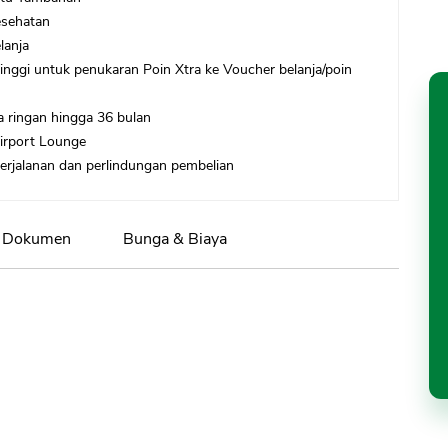
esehatan
lanja
tinggi untuk penukaran Poin Xtra ke Voucher belanja/poin
a ringan hingga 36 bulan
Airport Lounge
perjalanan dan perlindungan pembelian
Dokumen
Bunga & Biaya